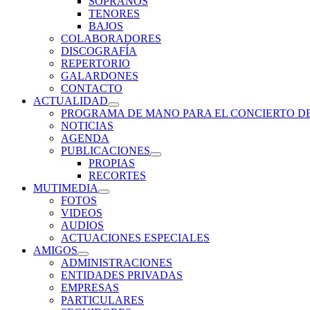
SOPRANOS
menú
TENORES
inferior
BAJOS
COLABORADORES
DISCOGRAFÍA
REPERTORIO
GALARDONES
CONTACTO
ACTUALIDAD
expande
PROGRAMA DE MANO PARA EL CONCIERTO D
el
NOTICIAS
menú
AGENDA
inferior
PUBLICACIONES
expande
PROPIAS
el
RECORTES
menú
MUTIMEDIA
inferior
expande
FOTOS
el
VIDEOS
menú
AUDIOS
inferior
ACTUACIONES ESPECIALES
AMIGOS
expande
ADMINISTRACIONES
el
ENTIDADES PRIVADAS
menú
EMPRESAS
inferior
PARTICULARES