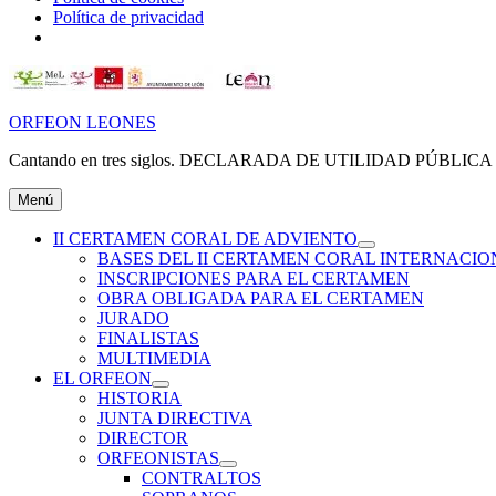
Política de privacidad
Ir
al
contenido
ORFEON LEONES
Cantando en tres siglos. DECLARADA DE UTILIDAD PÚBLICA (
Menú
II CERTAMEN CORAL DE ADVIENTO
expande
BASES DEL II CERTAMEN CORAL INTERNACIO
el
INSCRIPCIONES PARA EL CERTAMEN
menú
OBRA OBLIGADA PARA EL CERTAMEN
inferior
JURADO
FINALISTAS
MULTIMEDIA
EL ORFEON
expande
HISTORIA
el
JUNTA DIRECTIVA
menú
DIRECTOR
inferior
ORFEONISTAS
expande
CONTRALTOS
el