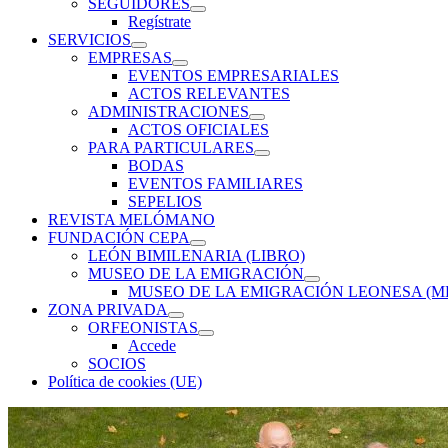
SEGUIDORES
expande
Regístrate
el
SERVICIOS
menú
expande
EMPRESAS
inferior
el
expande
EVENTOS EMPRESARIALES
menú
el
ACTOS RELEVANTES
inferior
menú
ADMINISTRACIONES
inferior
expande
ACTOS OFICIALES
el
PARA PARTICULARES
menú
expande
BODAS
inferior
el
EVENTOS FAMILIARES
menú
SEPELIOS
inferior
REVISTA MELÓMANO
FUNDACIÓN CEPA
expande
LEÓN BIMILENARIA (LIBRO)
el
MUSEO DE LA EMIGRACIÓN
menú
expande
MUSEO DE LA EMIGRACIÓN LEONESA (M
inferior
el
ZONA PRIVADA
menú
expande
ORFEONISTAS
inferior
el
expande
Accede
menú
el
SOCIOS
inferior
menú
Política de cookies (UE)
inferior