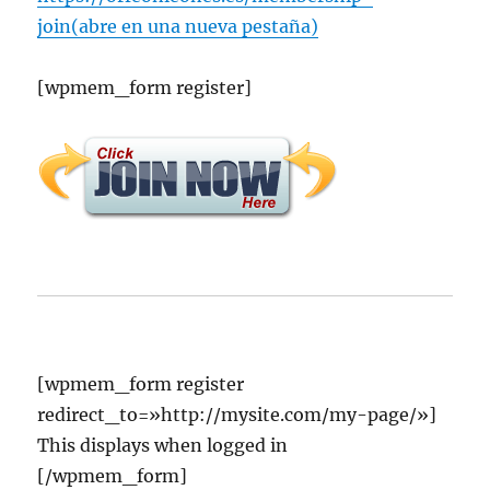
c
it
at
ai
n
e
m
join‎(abre en una nueva pestaña)
e
te
s
l
t
g
p
b
r
A
r
a
[wpmem_form register]
o
p
a
rt
o
p
m
ir
k
[wpmem_form register
redirect_to=»http://mysite.com/my-page/»]
This displays when logged in
[/wpmem_form]