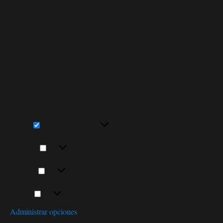
Utilizamos cookies para optimizar nuestro sitio web y nuestro servicio.
Funcional
Funcional
Siempre activo
Preferencias
Preferencias
Estadísticas
Estadísticas
Marketing
Marketing
Administrar opciones