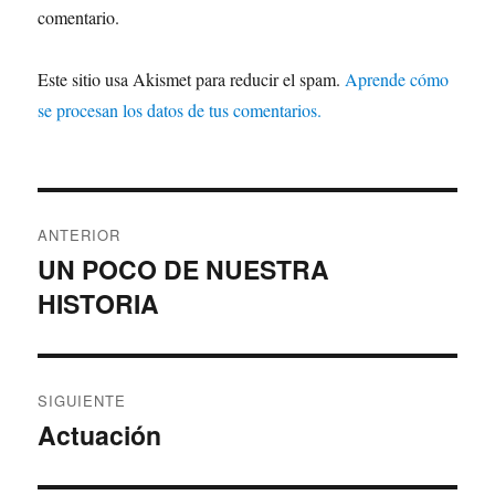
comentario.
Este sitio usa Akismet para reducir el spam.
Aprende cómo
se procesan los datos de tus comentarios.
Navegación
ANTERIOR
de
UN POCO DE NUESTRA
Entrada
HISTORIA
anterior:
entradas
SIGUIENTE
Actuación
Entrada
siguiente: