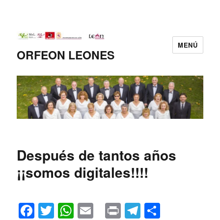
MENÚ
ORFEON LEONES
Después de tantos años
¡¡somos digitales!!!!
Fa
T
W
E
Pr
Te
C