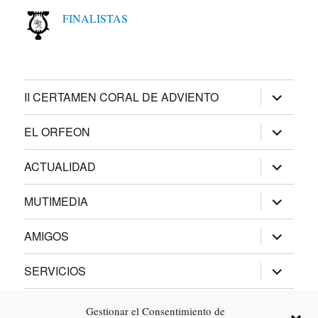
FINALISTAS
expande
II CERTAMEN CORAL DE ADVIENTO
el
menú
inferior
expande
EL ORFEON
el
menú
inferior
expande
ACTUALIDAD
el
menú
inferior
expande
MUTIMEDIA
el
menú
inferior
expande
AMIGOS
el
menú
inferior
expande
SERVICIOS
el
menú
inferior
REVISTA MELÓMANO
Gestionar el Consentimiento de