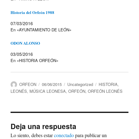
Historia del Orfeón 1988
07/03/2016
En «AYUNTAMIENTO DE LEÓN»
ODON ALONSO
03/05/2016
En «HISTORIA ORFEÓN»
Autor
Publicado
Categorías
Etiquetas
ORFEON
06/06/2015
Uncategorized
HISTORIA
,
el
LEONÉS
,
MÚSICA LEONESA
,
ORFEÓN
,
ORFEÓN LEONÉS
Deja una respuesta
Lo siento, debes estar
conectado
para publicar un