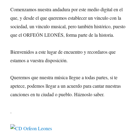
ce
wi
ha
m
in
le
o
Comenzamos nuestra andadura por este medio digital en el
bo
tte
ts
ail
t
gr
m
que, y desde el que queremos establecer un vínculo con la
ok
r
A
a
pa
sociedad, un vínculo musical, pero también histórico, puesto
pp
m
rti
que el ORFEÓN LEONÉS, forma parte de la historia.
r
Bienvenidos a este lugar de encuentro y recordaros que
estamos a vuestra disposición.
Queremos que nuestra música llegue a todas partes, si te
apetece, podemos llegar a un acuerdo para cantar nuestras
canciones en tu ciudad o pueblo. Háznoslo saber.
.