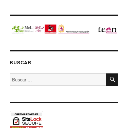
BUSCAR
BU
Buscar
por: