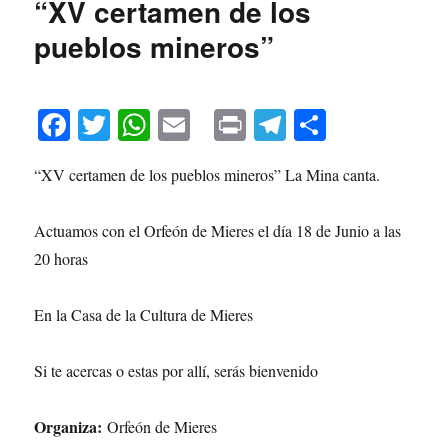
“XV certamen de los
pueblos mineros”
Fa
T
W
E
Pr
Te
C
ce
wi
ha
m
in
le
o
“XV certamen de los pueblos mineros” La Mina canta.
bo
tte
ts
ail
t
gr
m
ok
r
A
a
pa
Actuamos con el Orfeón de Mieres el día 18 de Junio a las
pp
m
rti
20 horas
r
En la Casa de la Cultura de Mieres
Si te acercas o estas por allí, serás bienvenido
Organiza:
Orfeón de Mieres