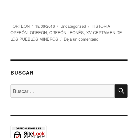
Autor
Publicado
Categorías
Etiquetas
ORFEON
18/06/2016
Uncategorized
HISTORIA
el
ORFEÓN
,
ORFEÓN
,
ORFEÓN LEONÉS
,
XV CERTAMEN DE
en
LOS PUEBLOS MINEROS
Deja un comentario
“XV
certamen
de
los
pueblos
BUSCAR
mineros”
BU
Buscar
por: