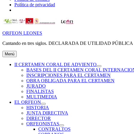
Política de privacidad
Ir
al
contenido
ORFEON LEONES
Cantando en tres siglos. DECLARADA DE UTILIDAD PÚBLICA (
Menú
II CERTAMEN CORAL DE ADVIENTO
expande
BASES DEL II CERTAMEN CORAL INTERNACIO
el
INSCRIPCIONES PARA EL CERTAMEN
menú
OBRA OBLIGADA PARA EL CERTAMEN
inferior
JURADO
FINALISTAS
MULTIMEDIA
EL ORFEON
expande
HISTORIA
el
JUNTA DIRECTIVA
menú
DIRECTOR
inferior
ORFEONISTAS
expande
CONTRALTOS
el