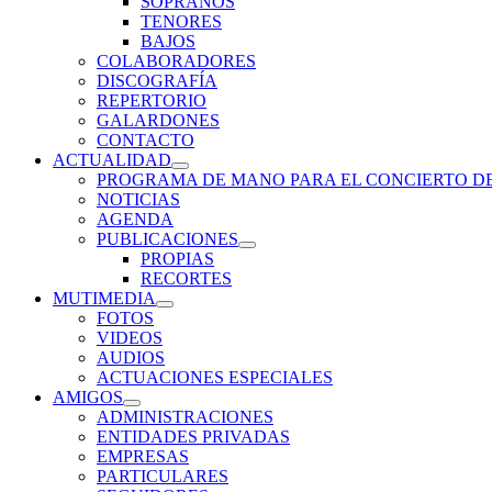
SOPRANOS
menú
TENORES
inferior
BAJOS
COLABORADORES
DISCOGRAFÍA
REPERTORIO
GALARDONES
CONTACTO
ACTUALIDAD
expande
PROGRAMA DE MANO PARA EL CONCIERTO D
el
NOTICIAS
menú
AGENDA
inferior
PUBLICACIONES
expande
PROPIAS
el
RECORTES
menú
MUTIMEDIA
inferior
expande
FOTOS
el
VIDEOS
menú
AUDIOS
inferior
ACTUACIONES ESPECIALES
AMIGOS
expande
ADMINISTRACIONES
el
ENTIDADES PRIVADAS
menú
EMPRESAS
inferior
PARTICULARES