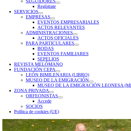
SEGUIDORES
expande
Regístrate
el
SERVICIOS
menú
expande
EMPRESAS
inferior
el
expande
EVENTOS EMPRESARIALES
menú
el
ACTOS RELEVANTES
inferior
menú
ADMINISTRACIONES
inferior
expande
ACTOS OFICIALES
el
PARA PARTICULARES
menú
expande
BODAS
inferior
el
EVENTOS FAMILIARES
menú
SEPELIOS
inferior
REVISTA MELÓMANO
FUNDACIÓN CEPA
expande
LEÓN BIMILENARIA (LIBRO)
el
MUSEO DE LA EMIGRACIÓN
menú
expande
MUSEO DE LA EMIGRACIÓN LEONESA (M
inferior
el
ZONA PRIVADA
menú
expande
ORFEONISTAS
inferior
el
expande
Accede
menú
el
SOCIOS
inferior
menú
Política de cookies (UE)
inferior