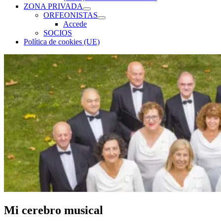
menú
ZONA PRIVADA
inferior
expande
ORFEONISTAS
el
expande
Accede
menú
el
SOCIOS
inferior
menú
Política de cookies (UE)
inferior
Mi cerebro musical