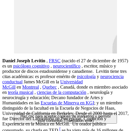
Daniel Joseph Levitin
,
FRSC
(nacido el 27 de diciembre de 1957)
es un
psicólogo cognitivo
,
neurocientífico
, escritor, músico y
productor de discos estadounidense y canadiense. Levitin tiene tres
citas académicas: es profesor emérito de
psicología
y
neurociencia
conductual
James McGill en la
Universidad
McGill
en
Montreal
,
Quebec
, Canadá, donde es miembro asociado
en
teoría musical
,
ciencias de la computación
, neurología y
neurocirugía y educación; Decano fundador de Artes y
Humanidades en las
Escuelas de Minerva en KGI
; y un miembro
distinguido de la facultad en la Escuela de Negocios de Haas,
Universidad de California en Berkeley. Desde el 2000 hasta el 2017,
Haz clic para aceptar cookies de marketing y permitir
fue Director del Laboratorio de Percepción, Cognición y
este contenido (Translation error)
Experiencia en la Música en McGill. Un orador público
[
consumado, su charla en TED
se ha visto más de 16 millones de