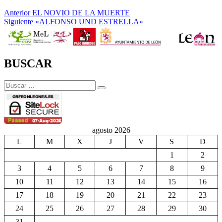
Navegación
Entrada
Anterior
EL NOVIO DE LA MUERTE
anterior:
Entrada
Siguiente
«ALFONSO UND ESTRELLA»
de
siguiente:
entradas
BUSCAR
Buscar
Buscar
por:
agosto 2026
L
M
X
J
V
S
D
1
2
3
4
5
6
7
8
9
10
11
12
13
14
15
16
17
18
19
20
21
22
23
24
25
26
27
28
29
30
31