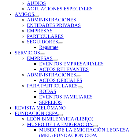
AUDIOS
inferior
ACTUACIONES ESPECIALES
AMIGOS
expande
ADMINISTRACIONES
el
ENTIDADES PRIVADAS
menú
EMPRESAS
inferior
PARTICULARES
SEGUIDORES
expande
Regístrate
el
SERVICIOS
menú
expande
EMPRESAS
inferior
el
expande
EVENTOS EMPRESARIALES
menú
el
ACTOS RELEVANTES
inferior
menú
ADMINISTRACIONES
inferior
expande
ACTOS OFICIALES
el
PARA PARTICULARES
menú
expande
BODAS
inferior
el
EVENTOS FAMILIARES
menú
SEPELIOS
inferior
REVISTA MELÓMANO
FUNDACIÓN CEPA
expande
LEÓN BIMILENARIA (LIBRO)
el
MUSEO DE LA EMIGRACIÓN
menú
expande
MUSEO DE LA EMIGRACIÓN LEONESA
inferior
el
(MEL) FUNDACION CEPA