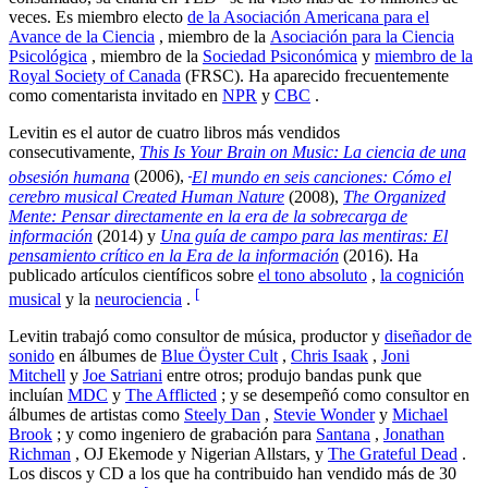
veces. Es miembro electo
de la Asociación Americana para el
Avance de la Ciencia
, miembro de la
Asociación para la Ciencia
Psicológica
, miembro de la
Sociedad Psiconómica
y
miembro de la
Royal Society of Canada
(FRSC). Ha aparecido frecuentemente
como comentarista invitado en
NPR
y
CBC
.
Levitin es el autor de cuatro libros más vendidos
consecutivamente,
This Is Your Brain on Music: La ciencia de una
obsesión humana
(2006),
El mundo en seis canciones: Cómo el
cerebro musical Created Human Nature
(2008),
The Organized
Mente: Pensar directamente en la era de la sobrecarga de
información
(2014) y
Una guía de campo para las mentiras: El
pensamiento crítico en la Era de la información
(2016). Ha
publicado artículos científicos sobre
el tono absoluto
,
la cognición
[
musical
y la
neurociencia
.
Levitin trabajó como consultor de música, productor y
diseñador de
sonido
en álbumes de
Blue Öyster Cult
,
Chris Isaak
,
Joni
Mitchell
y
Joe Satriani
entre otros; produjo bandas punk que
incluían
MDC
y
The Afflicted
; y se desempeñó como consultor en
álbumes de artistas como
Steely Dan
,
Stevie Wonder
y
Michael
Brook
; y como ingeniero de grabación para
Santana
,
Jonathan
Richman
, OJ Ekemode y Nigerian Allstars, y
The Grateful Dead
.
Los discos y CD a los que ha contribuido han vendido más de 30