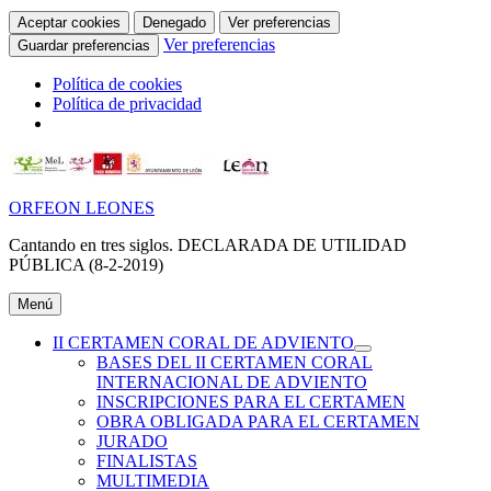
Aceptar cookies
Denegado
Ver preferencias
Ver preferencias
Guardar preferencias
Política de cookies
Política de privacidad
Ir
al
contenido
ORFEON LEONES
Cantando en tres siglos. DECLARADA DE UTILIDAD
PÚBLICA (8-2-2019)
Menú
II CERTAMEN CORAL DE ADVIENTO
expande
BASES DEL II CERTAMEN CORAL
el
INTERNACIONAL DE ADVIENTO
menú
INSCRIPCIONES PARA EL CERTAMEN
inferior
OBRA OBLIGADA PARA EL CERTAMEN
JURADO
FINALISTAS
MULTIMEDIA