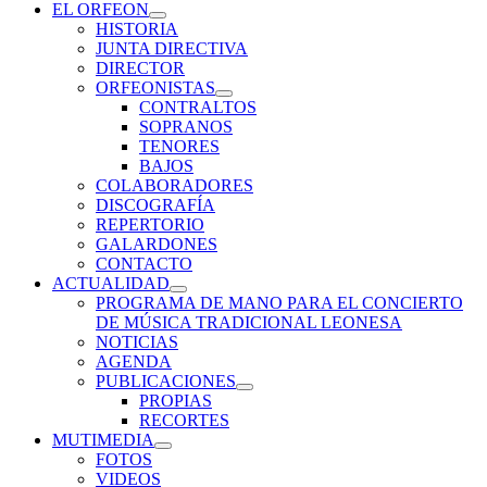
EL ORFEON
expande
HISTORIA
el
JUNTA DIRECTIVA
menú
DIRECTOR
inferior
ORFEONISTAS
expande
CONTRALTOS
el
SOPRANOS
menú
TENORES
inferior
BAJOS
COLABORADORES
DISCOGRAFÍA
REPERTORIO
GALARDONES
CONTACTO
ACTUALIDAD
expande
PROGRAMA DE MANO PARA EL CONCIERTO
el
DE MÚSICA TRADICIONAL LEONESA
menú
NOTICIAS
inferior
AGENDA
PUBLICACIONES
expande
PROPIAS
el
RECORTES
menú
MUTIMEDIA
inferior
expande
FOTOS
el
VIDEOS
menú