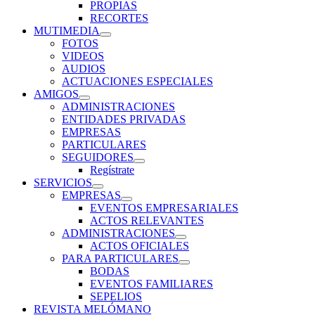
expande
PROPIAS
el
RECORTES
menú
MUTIMEDIA
inferior
expande
FOTOS
el
VIDEOS
menú
AUDIOS
inferior
ACTUACIONES ESPECIALES
AMIGOS
expande
ADMINISTRACIONES
el
ENTIDADES PRIVADAS
menú
EMPRESAS
inferior
PARTICULARES
SEGUIDORES
expande
Regístrate
el
SERVICIOS
menú
expande
EMPRESAS
inferior
el
expande
EVENTOS EMPRESARIALES
menú
el
ACTOS RELEVANTES
inferior
menú
ADMINISTRACIONES
inferior
expande
ACTOS OFICIALES
el
PARA PARTICULARES
menú
expande
BODAS
inferior
el
EVENTOS FAMILIARES
menú
SEPELIOS
inferior
REVISTA MELÓMANO