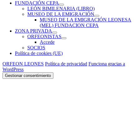
FUNDACIÓN CEPA
expande
LEÓN BIMILENARIA (LIBRO)
el
MUSEO DE LA EMIGRACIÓN
menú
expande
MUSEO DE LA EMIGRACIÓN LEONESA
inferior
el
(MEL) FUNDACION CEPA
menú
ZONA PRIVADA
inferior
expande
ORFEONISTAS
el
expande
Accede
menú
el
SOCIOS
inferior
menú
Política de cookies (UE)
inferior
ORFEON LEONES
Política de privacidad
Funciona gracias a
WordPress
Gestionar consentimiento