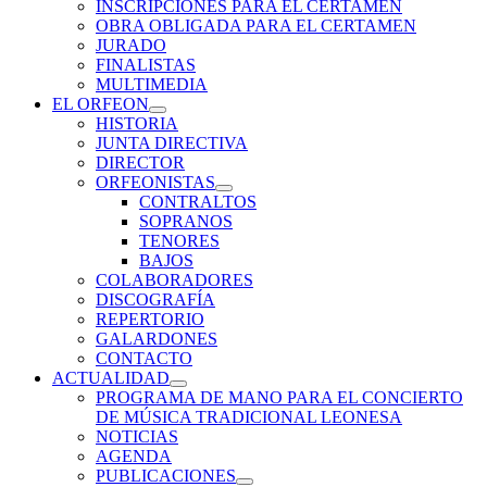
INSCRIPCIONES PARA EL CERTAMEN
inferior
OBRA OBLIGADA PARA EL CERTAMEN
JURADO
FINALISTAS
MULTIMEDIA
EL ORFEON
expande
HISTORIA
el
JUNTA DIRECTIVA
menú
DIRECTOR
inferior
ORFEONISTAS
expande
CONTRALTOS
el
SOPRANOS
menú
TENORES
inferior
BAJOS
COLABORADORES
DISCOGRAFÍA
REPERTORIO
GALARDONES
CONTACTO
ACTUALIDAD
expande
PROGRAMA DE MANO PARA EL CONCIERTO
el
DE MÚSICA TRADICIONAL LEONESA
menú
NOTICIAS
inferior
AGENDA
PUBLICACIONES