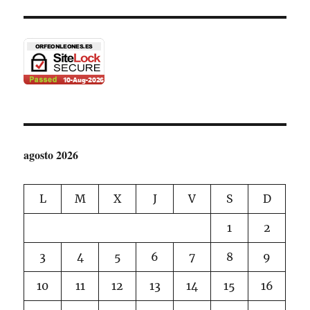
POR
EL
EXCMO.
AYUNTAMIENTO
DE
LEÓN.
agosto 2026
L
M
X
J
V
S
D
1
2
3
4
5
6
7
8
9
10
11
12
13
14
15
16