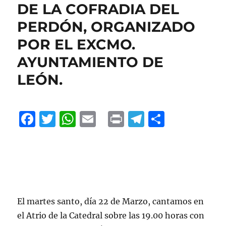
DE LA COFRADIA DEL
PERDÓN, ORGANIZADO
POR EL EXCMO.
AYUNTAMIENTO DE
LEÓN.
F
T
W
E
P
T
C
a
w
h
m
ri
el
o
c
it
at
ai
n
e
m
e
te
s
l
t
g
p
b
r
A
r
a
o
p
a
rt
El martes santo, día 22 de Marzo, cantamos en
o
p
m
ir
el Atrio de la Catedral sobre las 19.00 horas con