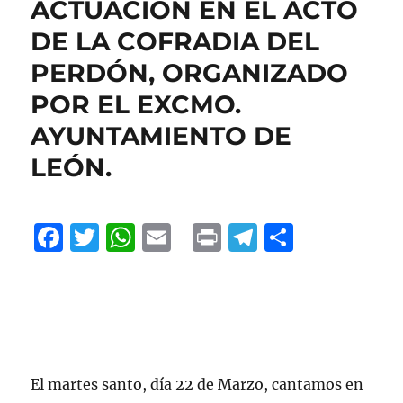
ACTUACIÓN EN EL ACTO
DE LA COFRADIA DEL
PERDÓN, ORGANIZADO
POR EL EXCMO.
AYUNTAMIENTO DE
LEÓN.
F
T
W
E
P
T
C
a
w
h
m
ri
el
o
c
it
at
ai
n
e
m
e
te
s
l
t
g
p
b
r
A
r
a
o
p
a
rt
El martes santo, día 22 de Marzo, cantamos en