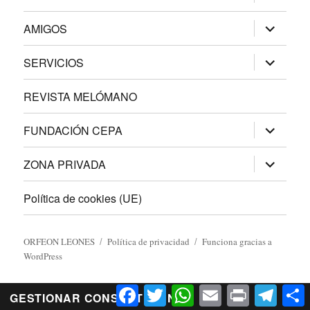
el
menú
inferior
expande
AMIGOS
el
menú
inferior
expande
SERVICIOS
el
menú
inferior
REVISTA MELÓMANO
expande
FUNDACIÓN CEPA
el
menú
inferior
expande
ZONA PRIVADA
el
menú
inferior
Política de cookies (UE)
ORFEON LEONES
Política de privacidad
Funciona gracias a
WordPress
Facebook
Twitter
WhatsApp
Email
Print
Telegr
C
GESTIONAR CONSENTIMIENTO