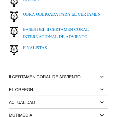
OBRA OBLIGADA PARA EL CERTAMEN
BASES DEL II CERTAMEN CORAL
INTERNACIONAL DE ADVIENTO
FINALISTAS
expande
II CERTAMEN CORAL DE ADVIENTO
el
menú
inferior
expande
EL ORFEON
el
menú
inferior
expande
ACTUALIDAD
el
menú
inferior
expande
MUTIMEDIA