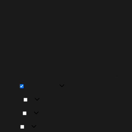
Utilizamos cookies para optimizar nuestro sitio web y nuestro servicio.
Funcional
Funcional
Siempre activo
Preferencias
Preferencias
Estadísticas
Estadísticas
Marketing
Marketing