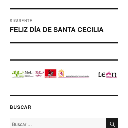
anterior:
entradas
SIGUIENTE
FELIZ DÍA DE SANTA CECILIA
Entrada
siguiente:
BUSCAR
BU
Buscar