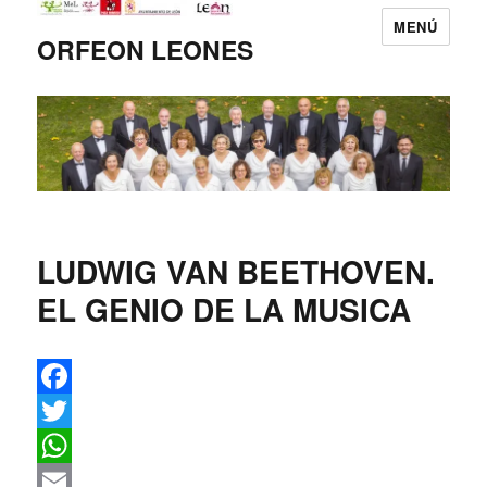
MENÚ
ORFEON LEONES
LUDWIG VAN BEETHOVEN.
EL GENIO DE LA MUSICA
F
a
T
c
w
W