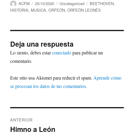
Autor
Publicado
Categorías
Etiquetas
ACFM
25/10/2020
Uncategorized
BEETHOVEN
,
el
HISTORIA
,
MUSICA
,
ORFEÓN
,
ORFEÓN LEONÉS
Deja una respuesta
Lo siento, debes estar
conectado
para publicar un
comentario.
Este sitio usa Akismet para reducir el spam.
Aprende cómo
se procesan los datos de tus comentarios.
Navegación
ANTERIOR
de
Himno a León
Entrada