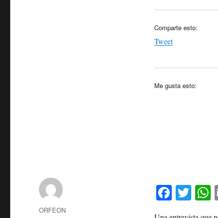
Comparte esto:
Tweet
Me gusta esto:
Fa
T
ce
wi
h
Autor
ORFEON
Una entrevista que 