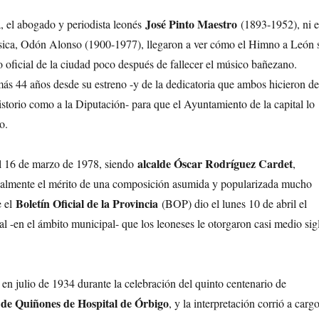
José Pinto Maestro
ra, el abogado y periodista leonés
(1893-1952), ni e
sica, Odón Alonso (1900-1977), llegaron a ver cómo el Himno a León 
o oficial de la ciudad poco después de fallecer el músico bañezano.
ás 44 años desde su estreno -y de la dedicatoria que ambos hicieron de
storio como a la Diputación- para que el Ayuntamiento de la capital lo
o.
alcalde Óscar Rodríguez Cardet
el 16 de marzo de 1978, siendo
,
onalmente el mérito de una composición asumida y popularizada mucho
Boletín Oficial de la Provincia
e el
(BOP) dio el lunes 10 de abril el
l -en el ámbito municipal- que los leoneses le otorgaron casi medio sig
 en julio de 1934 durante la celebración del quinto centenario de
 de Quiñones de Hospital de Órbigo
, y la interpretación corrió a carg