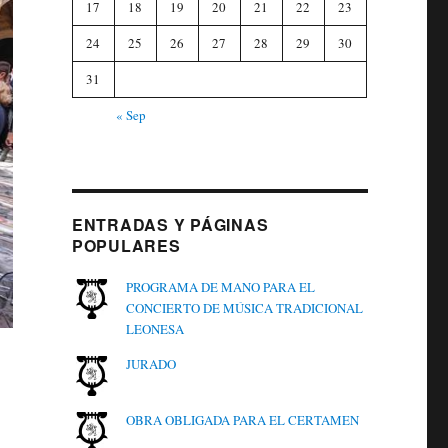
17
18
19
20
21
22
23
24
25
26
27
28
29
30
31
« Sep
ENTRADAS Y PÁGINAS
POPULARES
PROGRAMA DE MANO PARA EL
CONCIERTO DE MÚSICA TRADICIONAL
LEONESA
JURADO
OBRA OBLIGADA PARA EL CERTAMEN