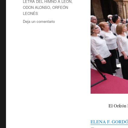
LETRA DEL HIMNO A LEÓN
,
ODON ALONSO
,
ORFEÓN
LEONÉS
en
Deja un comentario
CUATRO
DÉCADAS
DE
OFICIALIDAD
DEL
HIMNO
A
LEÓN
El Orfeón Leonés
ELENA F. GORD