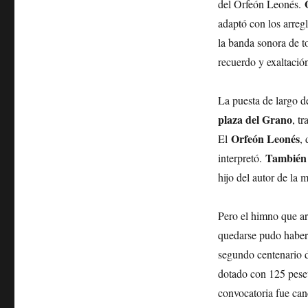
O
del Orfeón Leonés.
adaptó con los arreg
la banda sonora de to
recuerdo y exaltación
La puesta de largo d
plaza del Grano
, t
Orfeón Leonés
El
,
También 
interpretó.
hijo del autor de la 
Pero el himno que a
quedarse pudo haber 
segundo centenario d
dotado con 125 peset
convocatoria fue can