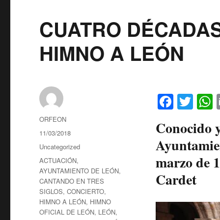
CUATRO DÉCADAS 
HIMNO A LEÓN
Fa
T
ce
wi
h
Autor
ORFEON
Conocido y
bo
tte
t
Publicado
11/03/2018
Ayuntamient
ok
r
el
Categorías
Uncategorized
marzo de 1
Etiquetas
ACTUACIÓN
,
AYUNTAMIENTO DE LEÓN
,
Cardet
CANTANDO EN TRES
SIGLOS
,
CONCIERTO
,
HIMNO A LEÓN
,
HIMNO
OFICIAL DE LEÓN
,
LEÓN
,