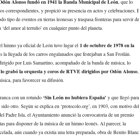
dón Alonso fundó en 1941 la Banda Municipal de León
, que lo
los correspondientes, y propició su presencia en actos y celebraciones. 
do tipo de eventos en tierras leonesas y traspasa fronteras para servir d
 ‘del amor al terruño’ en cualquier punto del planeta.
1 de octubre de 1978 en la
el himno ya oficial de León tuvo lugar el
ras la llegada de los carros engalanados que festejaban a San Froilán.
 dirigido por Luis Samartino, acompañado de la banda de música, lo
lo grabó la orquesta y coros de RTVE dirigidos por Odón Alonso
,
música, para favorecer su difusión.
‘Sin León no hubiera España’
rranca con un rotundo
y que llegó para
sido otro. Según se explica en ‘protocolo.org’, en 1903, con motivo de
el Padre Isla, el Ayuntamiento anunció la convocatoria de un premio
as para disponer de la música de un himno leonés. Al parecer, la
celada, aún cuando ya existía una letra preparada, obra de Benito Blanc