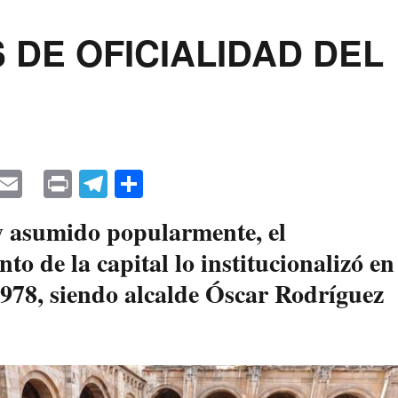
DE OFICIALIDAD DEL
W
E
Pr
Te
C
a
m
in
le
o
 asumido popularmente, el
s
ail
t
gr
m
o de la capital lo institucionalizó en
A
a
pa
978, siendo alcalde Óscar Rodríguez
pp
m
rti
r